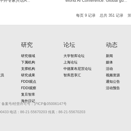
外专家共话A...
World AI Conference: Global gu...
每页
9
记录
总共
351
记录
研究
论坛
动态
研究领域
大学智库论坛
新闻
下属机构
上海论坛
媒体
支撑机构
中德莱布尼茨论坛
活动
究员
研究成果
智库思享汇
视频资源
FDDI观点
通知公告
FDDI观察
活动预告
复旦智库
海外日记
有 备案号/经营许可号：沪ICP备05006147号
433 电话：86-21-55670203 传真：86-21-55670203