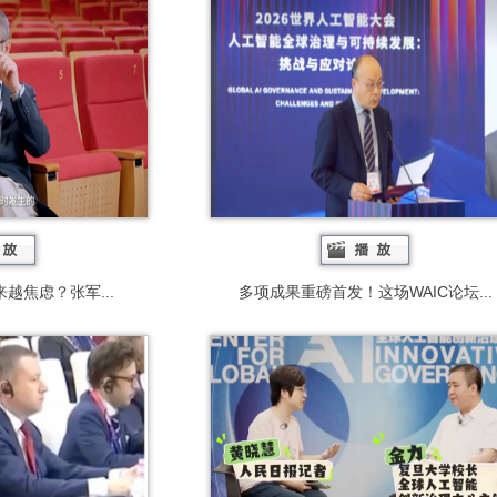
越焦虑？张军...
多项成果重磅首发！这场WAIC论坛...