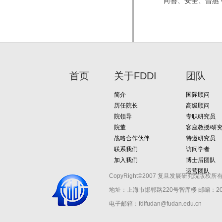
向善、安全、普惠 中
首页
关于FDDI
团队
简介
国际顾问
历任院长
高级顾问
院领导
专职研究员
院董
客座教授/研
战略合作伙伴
特邀研究员
联系我们
访问学者
加入我们
博士后团队
运营团队
CopyRight©2007 复旦发展研究院版权所
地址：上海市邯郸路220号智库楼
邮编：200
电子邮箱：fdifudan@fudan.edu.cn