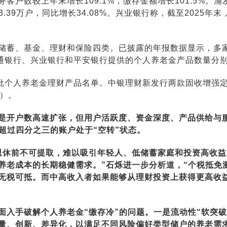
户数较上年末增长109.1%，缴存金额增长101.5%。浦
93.39万户，同比增长34.08%。兴业银行称，截至2025年
储蓄、基金、理财和保险四类。已披露的年报数据显示，多家
通银行、兴业银行和平安银行提供的个人养老金产品数量分别达到
一批个人养老金理财产品名单。中银理财新发行两款固收增强
中）。
是开户数高速扩张，但用户活跃度、资金深度、产品供给与
超过四分之三的账户处于“空转”状态。
退休前不可提取，难以吸引年轻人、低储蓄家庭和投资高收
养老成本的长期稳健需求。”石烁进一步分析道，“个税抵免
无税可抵。而中高收入者如果能够从理财投资上获得更高收
入手破解个人养老金“缴存冷”的问题。一是流动性“软突破
量、创新、差异化，以满足不同风险偏好类型储户的养老需