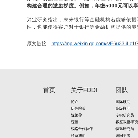
构建合理的激励梯度。例如，年缴5000元可以
兴业研究指出，未来银行等金融机构若能够依据
性，也能使得客户对于银行等金融机构提供的养
原文链接：
https://mp.weixin.qq.com/s/E6u33liL
首页
关于FDDI
团队
简介
国际顾问
历任院长
高级顾问
院领导
专职研究员
院董
客座教授/研
战略合作伙伴
特邀研究员
联系我们
访问学者