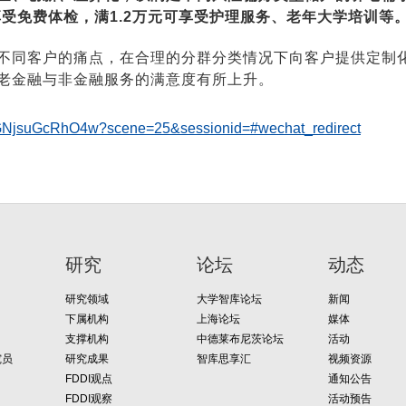
享受免费体检，满1.2万元可享受护理服务、老年大学培训等
不同客户的痛点，在合理的分群分类情况下向客户提供定制
老金融与非金融服务的满意度有所上升。
c1GNjsuGcRhO4w?scene=25&sessionid=#wechat_redirect
研究
论坛
动态
研究领域
大学智库论坛
新闻
下属机构
上海论坛
媒体
支撑机构
中德莱布尼茨论坛
活动
究员
研究成果
智库思享汇
视频资源
FDDI观点
通知公告
FDDI观察
活动预告