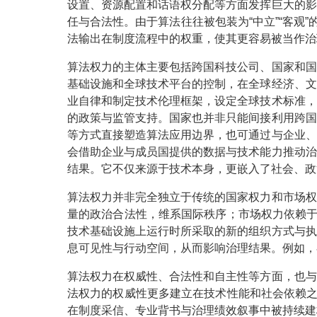
设置、资源配置和话语权分配等方面发挥巨大的影
任与合法性。由于算法往往被包装为“中立”“客观
法输出在制度流程中的权重，使其更容易被当作治
算法权力的主体主要包括跨国科技公司、国家和国
基础设施和全球技术平台的控制，在全球经济、文
业自律和制定技术伦理框架，设定全球技术标准，
的政策与监管支持。国家也并非只能间接利用跨国
等方式直接塑造算法应用边界，也可通过与企业、
会借助企业与成员国提供的数据与技术能力推动治
结果。它不仅来源于技术本身，更嵌入了社会、政
算法权力并非完全独立于传统的国家权力和市场权
量的政治合法性，维系国际秩序；市场权力依赖于
技术基础设施上运行时所采取的新的组织方式与执
息可见性与行动空间，从而影响治理结果。例如，
算法权力在权威性、合法性和自主性等方面，也与
法权力的权威性更多建立在技术性能和社会依赖之
在制度采信、专业背书与治理绩效叙事中被持续建