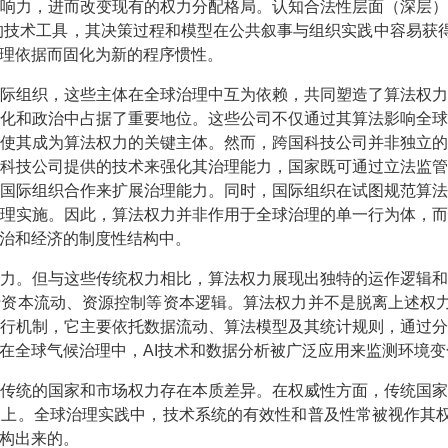
响力，进而改变现有的权力分配格局。认知合法性层面（深层
”的技术工具，其决策过程和模型在公共叙事与组织实践中容易获
理依据而固化为新的程序惯性。
际组织，这些主体在全球治理中互为依赖，共同塑造了算法权
化和政治中占据了重要地位。这些公司不仅通过其算法影响全
使其成为算法权力的关键主体。然而，跨国科技公司并非独立
科技公司提供的技术来强化其治理能力，国家既可通过立法监
国际组织合作来扩展治理能力。同时，国际组织在试图规范算
理实施。因此，算法权力并非作用于全球治理的单一行为体，
治和经济的制度性结构中。
力。但与这些传统权力相比，算法权力展现出独特的运作逻辑
资本流动、资源控制等资本逻辑。算法权力并不是脱离上述权力
行机制，它主要依托数据流动、算法模型及其统计规则，通过
在全球气候治理中，AI技术和数据分析被广泛应用来监测环境
传统的国家和市场权力存在本质差异。在权威性方面，传统国
上。全球治理实践中，技术系统的有效性和普及性常被视作其权
构出来的。