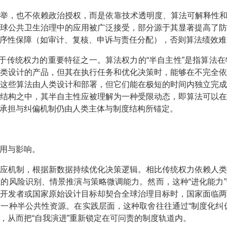
举，也不依赖政治授权，而是依靠技术透明度、算法可解释性和
球公共卫生治理中的应用被广泛接受，部分源于其显著提高了
序性保障（如审计、复核、申诉与责任分配），否则算法绩效难
别于传统权力的重要特征之一。算法权力的“半自主性”是指算法
类设计的产品，但其在执行任务和优化决策时，能够在不完全
这些算法由人类设计和部署，但它们能在极短的时间内独立完
结构之中，其半自主性应被理解为一种受限动态，即算法可以
承担与纠偏机制仍由人类主体与制度结构所锚定。
用与影响。
应机制，根据新数据持续优化决策逻辑。相比传统权力依赖人
的风险识别、情景推演与策略微调能力。然而，这种“进化能力
开发者或国家原始设计目标却契合全球治理目标时，国家面临
一种半公共性资源。在实践层面，这种取舍往往通过“制度化纠
，从而把“自我演进”重新锁定在可问责的制度轨道内。