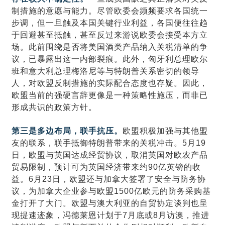
制措施的意愿与能力。尽管欧委会频频要求各国统一
步调，但一旦触及本国关键行业利益，各国便往往趋
于回避甚至抵触，甚至反过来游说欧委会接受本方立
场。此前围绕是否将美国酒类产品纳入关税清单的争
议，已暴露出这一内部裂痕。此外，匈牙利总理欧尔
班和意大利总理梅洛尼等与特朗普关系密切的领导
人，对欧盟反制措施的实际配合态度也存疑。因此，
欧盟当前的强硬言辞更像是一种策略性施压，而非已
形成共识的政策方针。
第三是多边布局，联手抗压。
欧盟积极加强与其他盟
友的联系，联手抵御特朗普带来的关税冲击。5月19
日，欧盟与英国达成经贸协议，取消英国对欧农产品
贸易限制，预计可为英国经济带来约90亿英镑的收
益。6月23日，欧盟还与加拿大签署了安全与防务协
议，为加拿大企业参与欧盟1500亿欧元的防务采购基
金打开了大门。欧盟与澳大利亚的自贸协定谈判也呈
现提速迹象，冯德莱恩计划于7月底或8月访澳，推进