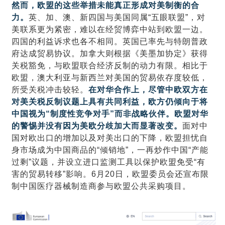
然而，欧盟的这些举措未能真正形成对美制衡的合
力。
英、加、澳、新四国与美国同属“五眼联盟”，对
美联系更为紧密，难以在经贸博弈中站到欧盟一边。
四国的利益诉求也各不相同。英国已率先与特朗普政
府达成贸易协议。加拿大则根据《美墨加协定》获得
关税豁免，与欧盟联合经济反制的动力有限。相比于
欧盟，澳大利亚与新西兰对美国的贸易依存度较低，
所受关税冲击较轻。
在对华合作上，尽管中欧双方在
对美关税反制议题上具有共同利益，欧方仍倾向于将
中国视为“制度性竞争对手”而非战略伙伴。欧盟对华
的警惕并没有因为美欧分歧加大而显著改变。
面对中
国对欧出口的增加以及对美出口的下降，欧盟担忧自
身市场成为中国商品的“倾销地”，一再炒作中国“产能
过剩”议题，并设立进口监测工具以保护欧盟免受“有
害的贸易转移”影响。6月20日，欧盟委员会还宣布限
制中国医疗器械制造商参与欧盟公共采购项目。