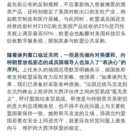
超先前公布的反制规模，不仅重新纳入曾被搁置的酒
类产品，还特别锁定了美国对欧出口的支柱产业，例
如航空制造和医疗器械。与此同时，欧盟成员国还支
持将此前针对210亿欧元美国产品征收的25%惩罚性
关税上调至最高50%，欧委会也酝酿对美国科技巨头
征收数字服务税，限制其参与欧盟公共采购。
随着谈判窗口临近关闭，一些原先倾向对美缓和、向
特朗普放低姿态的成员国领导人也加入了“表决心”的
序列。
上任未久的德国总理默茨明确表示，德国政府
将支持欧盟采取有力应对策略。他强调：“如果谈判无
果，我们已准备好采取各种措施。”法国总统马克龙则
在北约峰会上批评跨大西洋伙伴之间的贸易战“毫无意
义”，呼吁盟国结束贸易战。即便是与特朗普关系密切
的意大利总理梅洛尼，也不得不在此问题上与主要欧
盟国家保持一致。她附和马克龙的立场，强调北约盟
国若要在安全上同进共守，就更应在经贸问题上避免
内斗，维护跨大西洋联盟的稳定。