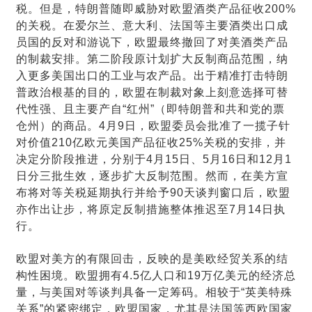
税。但是，特朗普随即威胁对欧盟酒类产品征收200%
的关税。在爱尔兰、意大利、法国等主要酒类出口成
员国的反对和游说下，欧盟最终撤回了对美酒类产品
的制裁安排。第二阶段原计划扩大反制商品范围，纳
入更多美国出口的工业与农产品。出于精准打击特朗
普政治根基的目的，欧盟在制裁对象上刻意选择可替
代性强、且主要产自“红州”（即特朗普和共和党的票
仓州）的商品。4月9日，欧盟委员会批准了一揽子针
对价值210亿欧元美国产品征收25%关税的安排，并
决定分阶段推进，分别于4月15日、5月16日和12月1
日分三批生效，逐步扩大反制范围。然而，在美方宣
布将对等关税延期执行并给予90天谈判窗口后，欧盟
亦作出让步，将原定反制措施整体推迟至7月14日执
行。
欧盟对美方的有限回击，反映的是美欧经贸关系的结
构性困境。欧盟拥有4.5亿人口和19万亿美元的经济总
量，与美国对等谈判具备一定筹码。相较于“英美特殊
关系”的紧密绑定，欧盟国家，尤其是法国等西欧国家