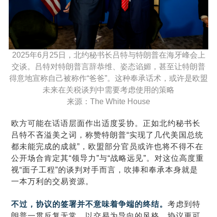
2025年6月25日，北约秘书长吕特与特朗普在海牙峰会上
交谈。吕特对特朗普言辞恭维、姿态谄媚，甚至让特朗普
得意地宣称自己被称作“爸爸”。这种奉承话术，或许是欧盟
未来在关税谈判中需要考虑使用的策略
来源：The White House
欧方可能在话语层面作出适度妥协。正如北约秘书长
吕特不吝溢美之词，称赞特朗普“实现了几代美国总统
都未能完成的成就”，欧盟部分官员或许也将不得不在
公开场合肯定其“领导力”与“战略远见”。对这位高度重
视“面子工程”的谈判对手而言，吹捧和奉承本身就是
一本万利的交易资源。
不过，协议的签署并不意味着争端的终结。
考虑到特
朗普一贯反复无常、以交易为导向的风格，协议更可