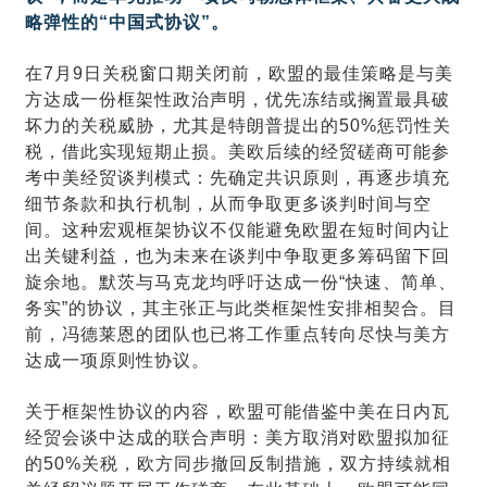
略弹性的“中国式协议”。
在7月9日关税窗口期关闭前，欧盟的最佳策略是与美
方达成一份框架性政治声明，优先冻结或搁置最具破
坏力的关税威胁，尤其是特朗普提出的50%惩罚性关
税，借此实现短期止损。美欧后续的经贸磋商可能参
考中美经贸谈判模式：先确定共识原则，再逐步填充
细节条款和执行机制，从而争取更多谈判时间与空
间。这种宏观框架协议不仅能避免欧盟在短时间内让
出关键利益，也为未来在谈判中争取更多筹码留下回
旋余地。默茨与马克龙均呼吁达成一份“快速、简单、
务实”的协议，其主张正与此类框架性安排相契合。目
前，冯德莱恩的团队也已将工作重点转向尽快与美方
达成一项原则性协议。
关于框架性协议的内容，欧盟可能借鉴中美在日内瓦
经贸会谈中达成的联合声明：美方取消对欧盟拟加征
的50%关税，欧方同步撤回反制措施，双方持续就相