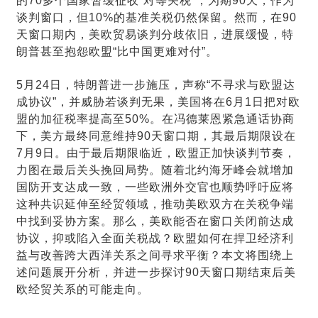
的70多个国家暂缓征收“对等关税
”
，为期90天，作为
谈判窗口，但10%的基准关税仍然保留。然而，在90
天窗口期内，美欧贸易谈判分歧依旧，进展缓慢，特
朗普甚至抱怨欧盟“比中国更难对付”。
5月24日，特朗普进一步施压，声称“不寻求与欧盟达
成协议”，并威胁若谈判无果，美国将在6月1日把对欧
盟的加征税率提高至50%。在冯德莱恩紧急通话协商
下，美方最终同意维持90天窗口期，其最后期限设在
7月9日。由于最后期限临近，欧盟正加快谈判节奏，
力图在最后关头挽回局势。随着北约海牙峰会就增加
国防开支达成一致，一些欧洲外交官也顺势呼吁应将
这种共识延伸至经贸领域，推动美欧双方在关税争端
中找到妥协方案。那么，美欧能否在窗口关闭前达成
协议，抑或陷入全面关税战？欧盟如何在捍卫经济利
益与改善跨大西洋关系之间寻求平衡？本文将围绕上
述问题展开分析，并进一步探讨90天窗口期结束后美
欧经贸关系的可能走向。