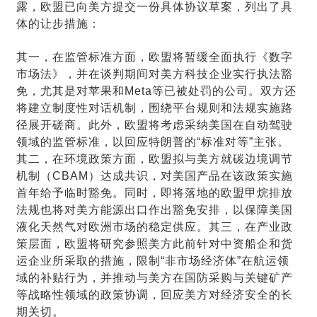
露，欧盟已向美方提交一份具体协议草案，列出了具
体的让步措施：
其一，在监管标准方面，欧盟将暂缓全面执行《数字
市场法》，并在谈判期间对美方科技企业实行执法豁
免，尤其是对苹果和Meta等已被处罚的公司。双方还
将建立制度性对话机制，围绕平台规则和法规实施路
径展开磋商。此外，欧盟将考虑采纳美国在自动驾驶
领域的监管标准，以回应特朗普的“标准对等”主张。
其二，在环境政策方面，欧盟拟与美方就碳边境调节
机制（CBAM）达成共识，对美国产品在该政策实施
首年给予临时豁免。同时，即将落地的欧盟甲烷排放
法规也将对美方能源出口作出豁免安排，以保障美国
液化天然气对欧洲市场的稳定供应。其三，在产业政
策层面，欧盟将研究参照美方此前针对中资船企和货
运企业所采取的措施，限制“非市场经济体”在航运领
域的补贴行为，并推动与美方在国防采购与关键矿产
等战略性领域的政策协调，回应美方对经济安全的长
期关切。