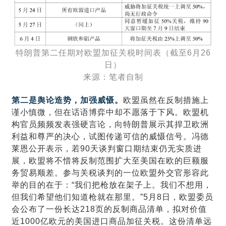
特朗普第二任期对欧盟加征关税时间表（截至6月26
日）
来源：笔者自制
第二是舆论造势，加强威慑。
欧盟虽然在反制措施上
谨小慎微，但在话语博弈中却不愿落于下风。
欧盟机
构官员频频发表强硬言论，向特朗普展示其捍卫欧洲
利益和尊严的决心，试图传递可信的威慑信号。
冯德
莱恩公开表示，若90天谈判窗口期结束仍无实质进
展，欧盟将不惜将反制范围扩大至美国在欧的巨额服
务贸易顺差。参与关税谈判的一位欧盟外交官形容此
举的目的在于：“我们把枪放在架子上。我们不想用，
但我们希望他们知道枪就在那里。”5月8日，欧盟委员
会公布了一份长达218页的反制商品清单，拟对价值
近1000亿欧元的美国进口商品加征关税。这份清单远