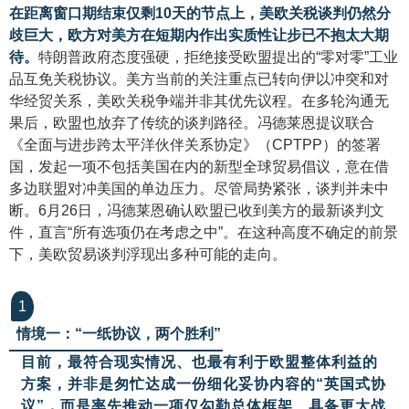
在距离窗口期结束仅剩10天的节点上，美欧关税谈判仍然分
歧巨大，欧方对美方在短期内作出实质性让步已不抱太大期
待。
特朗普政府态度强硬，拒绝接受欧盟提出的“零对零”工业
品互免关税协议。美方当前的关注重点已转向伊以冲突和对
华经贸关系，美欧关税争端并非其优先议程。在多轮沟通无
果后，欧盟也放弃了传统的谈判路径。冯德莱恩提议联合
《全面与进步跨太平洋伙伴关系协定》（CPTPP）的签署
国，发起一项不包括美国在内的新型全球贸易倡议，意在借
多边联盟对冲美国的单边压力。尽管局势紧张，谈判并未中
断。6月26日，冯德莱恩确认欧盟已收到美方的最新谈判文
件，直言“所有选项仍在考虑之中”。在这种高度不确定的前景
下，美欧贸易谈判浮现出多种可能的走向。
1
情境一：“一纸协议，两个胜利
”
目前，最符合现实情况、也最有利于欧盟整体利益的
方案，并非是匆忙达成一份细化妥协内容的“英国式协
议”，而是率先推动一项仅勾勒总体框架、具备更大战