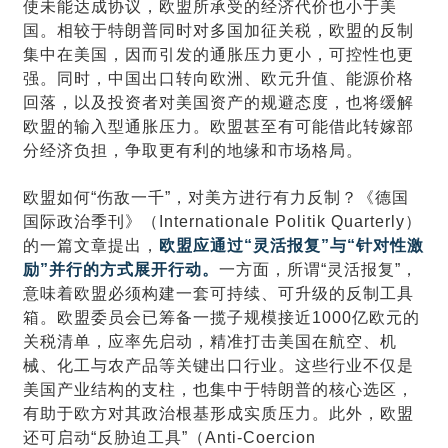
使未能达成协议，欧盟所承受的经济代价也小于美
国。相较于特朗普同时对多国加征关税，欧盟的反制
集中在美国，因而引发的通胀压力更小，可控性也更
强。同时，中国出口转向欧洲、欧元升值、能源价格
回落，以及投资者对美国资产的规避态度，也将缓解
欧盟的输入型通胀压力。欧盟甚至有可能借此转嫁部
分经济负担，争取更有利的地缘和市场格局。
欧盟如何“伤敌一千”，对美方进行有力反制？《德国
国际政治季刊》（Internationale Politik Quarterly）
的一篇文章提出，
欧盟应通过“灵活报复”与“针对性激
励”并行的方式展开行动。
一方面，所谓“灵活报复”，
意味着欧盟必须构建一套可持续、可升级的反制工具
箱。欧盟委员会已筹备一揽子规模接近1000亿欧元的
关税清单，应率先启动，精准打击美国在航空、机
械、化工与农产品等关键出口行业。这些行业不仅是
美国产业结构的支柱，也集中于特朗普的核心选区，
有助于欧方对其政治根基形成实质压力。此外，欧盟
还可启动“反胁迫工具”（Anti-Coercion