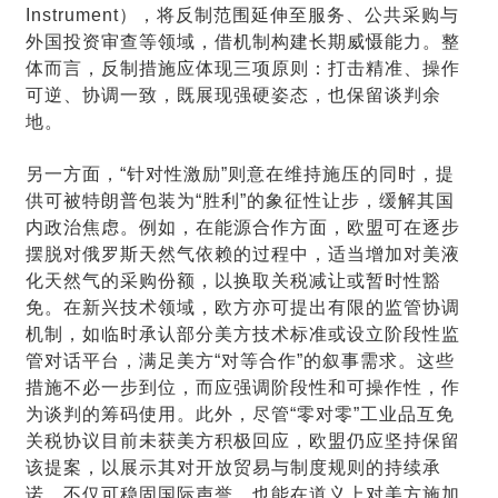
Instrument），将反制范围延伸至服务、公共采购与
外国投资审查等领域，借机制构建长期威慑能力。整
体而言，反制措施应体现三项原则：打击精准、操作
可逆、协调一致，既展现强硬姿态，也保留谈判余
地。
另一方面，“针对性激励”则意在维持施压的同时，提
供可被特朗普包装为“胜利”的象征性让步，缓解其国
内政治焦虑。例如，在能源合作方面，欧盟可在逐步
摆脱对俄罗斯天然气依赖的过程中，适当增加对美液
化天然气的采购份额，以换取关税减让或暂时性豁
免。在新兴技术领域，欧方亦可提出有限的监管协调
机制，如临时承认部分美方技术标准或设立阶段性监
管对话平台，满足美方“对等合作”的叙事需求。这些
措施不必一步到位，而应强调阶段性和可操作性，作
为谈判的筹码使用。此外，尽管“零对零”工业品互免
关税协议目前未获美方积极回应，欧盟仍应坚持保留
该提案，以展示其对开放贸易与制度规则的持续承
诺，不仅可稳固国际声誉，也能在道义上对美方施加