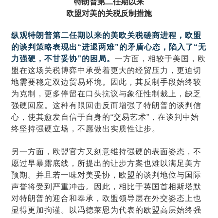
特朗普第二任期以来
欧盟对美的关税反制措施
纵观特朗普第二任期以来的美欧关税磋商进程，欧盟
的谈判策略表现出“进退两难”的矛盾心态，陷入了“无
力强硬，不甘妥协”的困局。
一方面，相较于美国，欧
盟在这场关税博弈中承受着更大的经贸压力，更迫切
地需要稳定双边贸易环境。因此，其反制手段始终较
为克制，更多停留在口头抗议与象征性制裁上，缺乏
强硬回应。这种有限回击反而增强了特朗普的谈判信
心，使其愈发自信于自身的“交易艺术”，在谈判中始
终坚持强硬立场，不愿做出实质性让步。
另一方面，欧盟官方又刻意维持强硬的表面姿态，不
愿过早暴露底线，所提出的让步方案也难以满足美方
预期。并且若一味对美妥协，欧盟的谈判地位与国际
声誉将受到严重冲击。因此，相比于英国首相斯塔默
对特朗普的迎合和奉承，欧盟领导层在外交姿态上也
显得更加拘谨。以冯德莱恩为代表的欧盟高层始终强