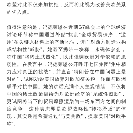
欧盟对此不仅未加抗拒，反而将此视为改善美欧关系
的切入点。
值得注意的是，冯德莱恩在近期G7峰会上的全球经济
讨论环节称中国通过补贴“扰乱”全球贸易秩序，“滥
用”在关键原材料上的垄断地位，进而对西方制造业构
成结构性“威胁”。她甚至携带一块稀土永磁体参会，
称中国“将稀土武器化”，以此强调欧洲对华依赖的脆
弱性。在发言中，冯德莱恩公开呼吁七国集团“集中精
力应对真正的挑战”，并直言“特朗普在中国问题上是
对的”，试图劝说美国放弃对欧加征关税，转而与欧洲
联手对抗中国。她的讲话充满个人主观情绪，不仅将
中国的稀土政策描绘为对欧洲经济的“系统性威胁”，
更试图将当下的贸易摩擦渲染为一场东西方之间的制
度竞争。这种表态即是欧盟战略性“转移矛盾”的体
现，其实质是希望通过“与美共敌”，换取美国“对欧手
软”。