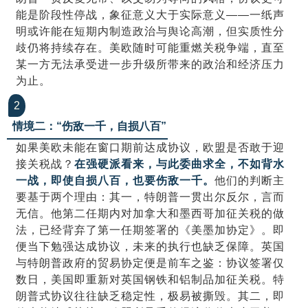
能是阶段性停战，象征意义大于实际意义——一纸声
明或许能在短期内制造政治与舆论高潮，但实质性分
歧仍将持续存在。美欧随时可能重燃关税争端，直至
某一方无法承受进一步升级所带来的政治和经济压力
为止。
2
情境二：“伤敌一千，自损八百
”
如果美欧未能在窗口期前达成协议，欧盟是否敢于迎
接关税战？
在强硬派看来，与此委曲求全，不如背水
一战，即使自损八百，也要伤敌一千。
他们的判断主
要基于两个理由：其一，特朗普一贯出尔反尔，言而
无信。他第二任期内对加拿大和墨西哥加征关税的做
法，已经背弃了第一任期签署的《美墨加协定》。即
便当下勉强达成协议，未来的执行也缺乏保障。英国
与特朗普政府的贸易协定便是前车之鉴：协议签署仅
数日，美国即重新对英国钢铁和铝制品加征关税。特
朗普式协议往往缺乏稳定性，极易被撕毁。其二，即