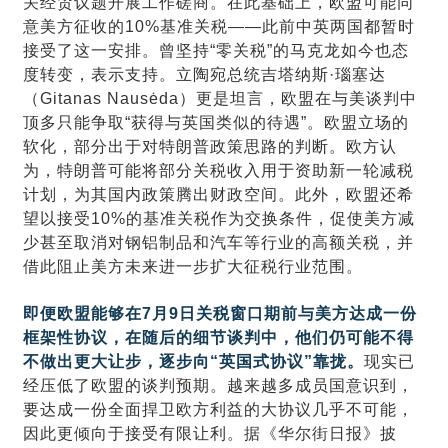
关经贸议题开展工作磋商。在此基础上，欧盟可能同
意美方征收的10%基准关税——此前中英两国都暂时
接受了这一安排。曾坚持“零关税”的马克龙如今也态
度转变，表示支持。立陶宛总统吉塔纳斯·瑙塞达
（Gitanas Nausėda）更是坦言，欧盟在与美谈判中
顶多只能争取“获得与英国类似的待遇”。欧盟立场的
软化，部分出于对特朗普政策思路的判断。欧方认
为，特朗普可能将部分关税收入用于资助新一轮减税
计划，为其国内政策腾出财政空间。此外，欧盟还希
望以接受10%的基准关税作为交换条件，促使美方减
少甚至取消对钢铝制品和汽车等行业的高额关税，并
借此阻止美方未来进一步扩大征税行业范围。
即便欧盟能够在7月9日关税窗口期前与美方达成一份
框架性协议，在随后的细节谈判中，他们仍可能不得
不做出更大让步，逐步向“英国式协议”靠拢。
现实已
经压低了欧盟的谈判预期。越来越多成员国意识到，
要达成一份全面捍卫欧方利益的大协议几乎不可能，
因此更倾向于接受有限让利。据《华尔街日报》披