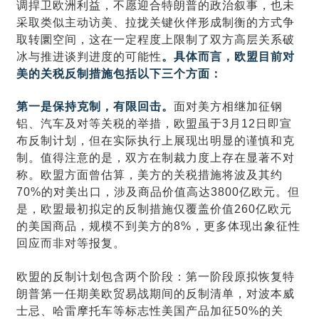
调捍卫欧洲利益，不愿迎合特朗普的政治叙事，也未
采取类似主动访美、拉拢关键伙伴形成制衡的方式争
取转圜空间，这在一定程度上限制了双方高层关系破
冰与推进谈判进度的可能性
。具体而言，欧盟目前对
美的关税反制措施包括以下三个方面：
第一是保持克制，有限回击。
面对美方相继加征钢
铝、汽车及对等关税的举措，欧盟虽于3月12日即宣
布反制计划，但在实际执行上展现出明显的谨慎和克
制。值得注意的是，双方在制裁力度上存在显著不对
称。欧盟方面曾估算，美方的关税措施将波及其约
70%的对美出口，涉及商品价值高达3800亿欧元。但
是，欧盟最初拟定的反制措施仅覆盖价值260亿欧元
的美国商品，规模不到美方的8%，更多体现出象征性
回应而非对等报复。
欧盟的反制计划包含两个阶段：第一阶段原拟恢复特
朗普第一任期美欧贸易战期间的反制清单，对波本威
士忌、哈雷摩托车等标志性美国产品加征50%的关