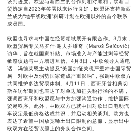
谈判进度。欧盟与新西兰的合作则相对顺利，欧新自
贸协定自2023年签署以来运行良好，欧盟还支持新西
兰成为“地平线欧洲”科研计划在欧洲以外的首个联系
成员国。
欧盟也寻求与中国在经贸领域展开有限合作。3月末，
欧盟贸易专员马罗什·谢夫乔维奇（Maroš Šefčovič）
访华，旨在就国家补贴、市场准入与产能过剩等经贸
敏感议题与中方增进互信。4月8日，中欧领导人通电
话，冯德莱恩主动提及“美国加征关税严重冲击国际贸
易，对欧中及弱势国家造成严重影响”，强调中欧双方
共同维护多边贸易体制。4月11日，西班牙首相桑切
斯在访华期间也表达了对单边加征关税行径的不满，
强调西班牙和欧盟愿与中方加强沟通协作，维护国际
贸易秩序。此外，中欧双方已就中国对欧出口电动汽
车设定最低价格达成共识，并启动相关谈判。欧方也
表达了希望中国放宽稀土出口限制的意愿，显示出中
欧双方在经贸议题上的务实合作空间。