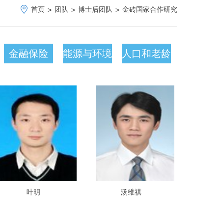
首页
团队
博士后团队
金砖国家合作研究
>
>
>
金融保险
能源与环境
人口和老龄
网络理
气候
化
叶明
汤维祺