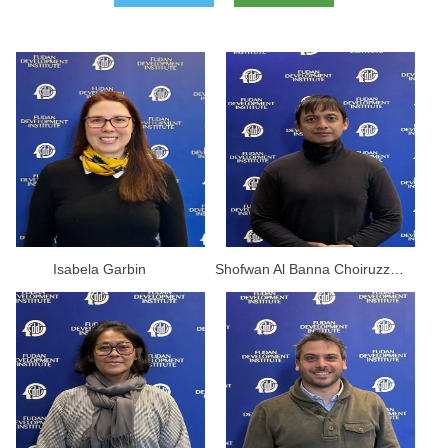
Isabela Garbin
Shofwan Al Banna Choiruzzad