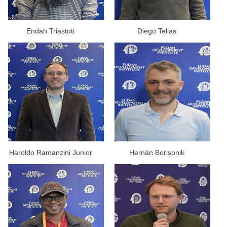
Endah Triastuti
Diego Telias
Haroldo Ramanzini Junior
Hernán Borisonik