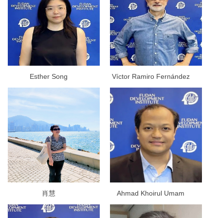
Esther Song
Víctor Ramiro Fernández
肖慧
Ahmad Khoirul Umam