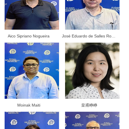
Aico Sipriano Nogueira
José Eduardo de Salles Roselino Junior
Moinak Maiti
皇甫峥峥