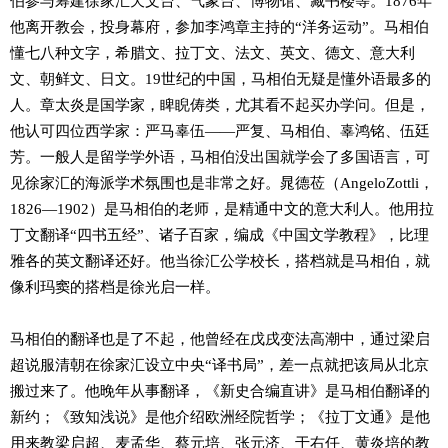
伯参与筹建徐家汇天文台、气象台、博物馆、藏书楼等。1876年
他离开教会，投身幕府，参加李鸿章主持的“洋务运动”。马相伯
懂七八种文字，希腊文、拉丁文、法文、英文、德文、意大利
文、朝鲜文、日文。19世纪的中国，马相伯无疑是懂外语最多的
人。章太炎是国学家，睥睨俦类，尤其看不起买办学问。但是，
他认可四位西学家：严马辜伍——严复、马相伯、辜鸿铭、伍廷
芳。一般人是留学学外语，马相伯没出国就学会了多国语言，可
见徐家汇的海派学术氛围也是非常之好。晁德莅（AngeloZottli，
1826—1902）是马相伯的老师，是精通中文的意大利人。他用拉
丁文翻译“四书五经”、诸子百家，编成《中国文学教程》，比理
雅各的英文翻译还好。他当徐汇公学校长，搭档就是马相伯，就
像利玛窦的搭档是徐光启一样。
马相伯的翻译也是了不起，他曾经在戊戌变法高潮中，通过梁启
超说服清朝在徐家汇设立中央“译书局”，差一点就把该局从北京
搬过来了。他晚年从事翻译，《新史合编直讲》是马相伯翻译的
新约；《致知浅说》是他介绍欧洲经院哲学；《拉丁文通》是他
用来教梁启超、麦孟华、蔡元培、张元济、于右任、黄炎培的教