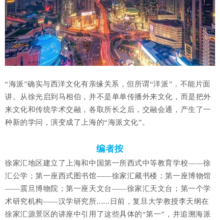
“海派”确实与西洋文化有亲缘关系，但所谓“洋派”，不能片面
讲。
从徐光启到马相伯，并不是单单传播外来文化，而是把外
来文化和传统学术交融，各取所长之后，交融会通，产生了一
种新的学问，演变成了上海的“海派文化”。
编者按
徐家汇地区建立了上海和中国第一所西式中等教育学校——徐
汇公学；第一座西式图书馆——徐家汇藏书楼；第一座博物馆
——震旦博物院；第一座天文台——徐家汇天文台；第一个学
术研究机构——汉学研究所......日前，复旦大学教授李天纲在
徐家汇源景区的讲座中引用了这些具体的“第一”，并追溯海派