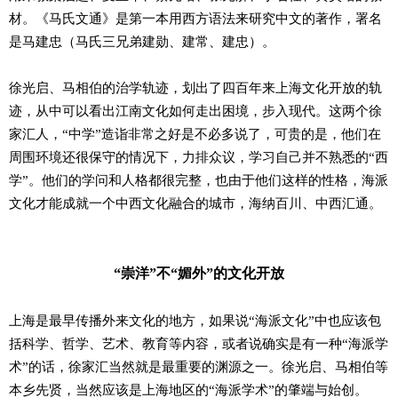
材。《马氏文通》是第一本用西方语法来研究中文的著作，署名
是马建忠（马氏三兄弟建勋、建常、建忠）。
徐光启、马相伯的治学轨迹，划出了四百年来上海文化开放的轨
迹，从中可以看出江南文化如何走出困境，步入现代。这两个徐
家汇人，“中学”造诣非常之好是不必多说了，可贵的是，他们在
周围环境还很保守的情况下，力排众议，学习自己并不熟悉的“西
学”。他们的学问和人格都很完整，也由于他们这样的性格，海派
文化才能成就一个中西文化融合的城市，海纳百川、中西汇通。
“崇洋”不“媚外”的文化开放
上海是最早传播外来文化的地方，如果说“海派文化”中也应该包
括科学、哲学、艺术、教育等内容，或者说确实是有一种“海派学
术”的话，徐家汇当然就是最重要的渊源之一。徐光启、马相伯等
本乡先贤，当然应该是上海地区的“海派学术”的肇端与始创。