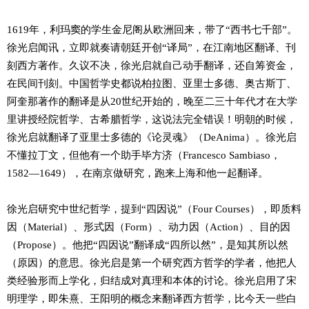
1619年，利玛窦的学生金尼阁从欧洲回来，带了“西书七千部”。
徐光启闻讯，立即就奏请朝廷开创“译局”，在江南地区翻译、刊
刻西方著作。久议不决，徐光启就自己动手翻译，还自筹资金，
在民间刊刻。中国哲学史都说柏拉图、亚里士多德、奥古斯丁、
阿奎那著作的翻译是从20世纪开始的，晚至二三十年代才在大学
里讲授经院哲学、古希腊哲学，这说法完全错误！明朝的时候，
徐光启就翻译了亚里士多德的《论灵魂》（DeAnima）。徐光启
不懂拉丁文，但他有一个助手毕方济（Francesco Sambiaso，
1582—1649），在南京做研究，跑来上海和他一起翻译。
徐光启研究中世纪哲学，提到“四因说”（Four Courses），即质料
因（Material）、形式因（Form）、动力因（Action）、目的因
（Propose）。他把“四因说”翻译成“四所以然”，是知其所以然
（原因）的意思。徐光启是第一个研究西方哲学的学者，他把人
类经验形而上学化，归结成对真理和本体的讨论。徐光启用了宋
明理学，即朱熹、王阳明的概念来翻译西方哲学，比今天一些白