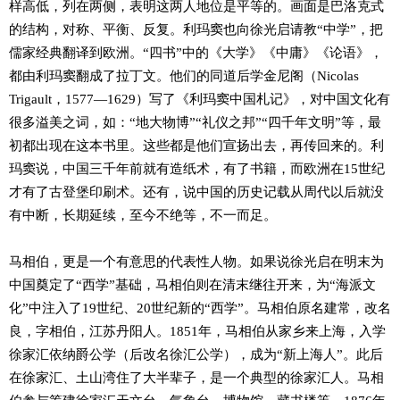
样高低，列在两侧，表明这两人地位是平等的。画面是巴洛克式
的结构，对称、平衡、反复。利玛窦也向徐光启请教“中学”，把
儒家经典翻译到欧洲。“四书”中的《大学》《中庸》《论语》，
都由利玛窦翻成了拉丁文。他们的同道后学金尼阁（Nicolas
Trigault，1577—1629）写了《利玛窦中国札记》，对中国文化有
很多溢美之词，如：“地大物博”“礼仪之邦”“四千年文明”等，最
初都出现在这本书里。这些都是他们宣扬出去，再传回来的。利
玛窦说，中国三千年前就有造纸术，有了书籍，而欧洲在15世纪
才有了古登堡印刷术。还有，说中国的历史记载从周代以后就没
有中断，长期延续，至今不绝等，不一而足。
马相伯，更是一个有意思的代表性人物。如果说徐光启在明末为
中国奠定了“西学”基础，马相伯则在清末继往开来，为“海派文
化”中注入了19世纪、20世纪新的“西学”。马相伯原名建常，改名
良，字相伯，江苏丹阳人。1851年，马相伯从家乡来上海，入学
徐家汇依纳爵公学（后改名徐汇公学），成为“新上海人”。此后
在徐家汇、土山湾住了大半辈子，是一个典型的徐家汇人。马相