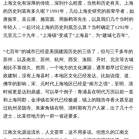
上海文化有深厚的传统，深到什么程度，当然和历史有关。上海
的历史到底有多久呢？1991年，几位上海史研究的前辈学者，如
唐振常、吴云甫、施宣圆、周振鹤等先生，以及我们几个当时的
年轻人，一起讨论上海的历史到底怎么算？当时确定了1292年，
元至元二十九年，“上海镇”变成了“上海县”，为“建城七百年”。
“七百年”的城市已经是美国建国历史的三倍了，但与三千多年的
苏州，以及南京、苏州、杭州、西安、洛阳、开封、北京等古城
相比不算很久。然而，一个地方的文化渊源，通常都早过它的行
政建制，没有上海县时，本地区文化已经发达。比如说儒、道、
佛学的影响，宋、元时代上海地区已经是“南方之强”，至明、清
时候更是达到鼎盛。可以举个例子：青浦县在明代万历以前一直
和上海同郡，金泽镇在宋代已经极盛，镇上的颐浩寺香火甚至超
过杭州灵隐寺。朱家角镇在明、清时期有万户人家，出了几十个
进士，比某些地方的一府一省还要多。
江南文化源远流长，人文荟萃，这不用多说。但悠久的江南文