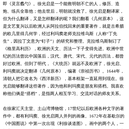
即《灵言蠡勺》。徐光启是一个能救明朝不亡的人，修历、造
炮、练兵全靠他；他去世后，明朝就没救了。徐光启是翻译家，
但为什么翻译，又是怎样翻译的呢？我们翻看《几何原本》，这
是文艺复兴以后欧洲人从阿拉伯找回来的重要著作，就是古希腊
的欧几里得几何学，经过利玛窦老师克拉维乌斯（人称“丁先
生”，因拉丁文意为“钉子”）的研究和整理。克拉维乌斯制订了
《格里高利历》，欧洲的天文、历法一下子变得先进。欧洲中世
纪的历法曾比中国落后，汉代、唐代、宋代、元代的历法，都曾
好过欧洲。但到了明代，《大统历》就远不及欧洲了，徐光启、
利玛窦就决定翻译《几何原本》，编著《崇祯历书》。1644年，
清朝人把它改名为《西洋新历》，基本框架一直延用到现在。徐
光启能够翻译这些著作，因为他和利玛窦是朋友和搭档。我喜欢
称他们俩是“搭档”，是指两人相互学习、交流对话的师友关系。
在徐家汇天主堂、土山湾博物馆，17世纪以后欧洲各种文字的著
作中，都有利玛窦、徐光启两人并列的画像。1672年在基歇尔的
《中国图说》中第一次出现《利徐谈道图》。画中的两个人，一