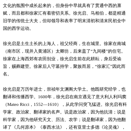
文化的氛围中成长起来的，但身份中早就具有了贯通中西的禀
赋，而且都和徐家汇有着密切关系。徐光启、马相伯，都是精通
旧学的传统士大夫，但却领导和表率了明末清初和清末民初全中
国的西学运动。
徐光启是土生土长的上海人，祖父经商，生在城里。徐家在南城
（南市区，现并入黄浦区）太卿坊，后来盖了“九间楼”的住宅。
徐家在上海西郊有农田别业，徐光启生前在此耕耘，身后受谕
旨，赐葬建茔。徐家后人守墓持学，聚族而居，“徐家汇”因此而
名。
徐光启是万历年进士，崇祯年文渊阁大学土。他既研究经学，也
翻译和传播西学。1600年，徐光启在南京遇见了意大利人利玛窦
（Mateo Ricci，1552—1610），从此学问突飞猛进。徐光启有科
学家、政治家、翻译家的名声。说是政治家，因为他抗清；说是
科学家，因为他研究天文、历法、农学；说是翻译家，因为他翻
译了《几何原本》《泰西水法》，还有亚里士多德《论灵魂》，