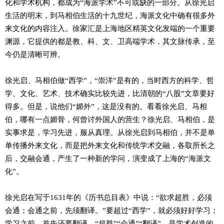
化和学术机构，都成为“海派学术”不可或缺的一部分。从徐光启
生活的明末，到马相伯生活的十九世纪，海派文化中确有很多外
来文化的内容注入。徐家汇是上海地区精英文化发端的一个重要
渊源，它提供的都是教、科、文、卫高端学术，其文脉传承，至
今仍是清晰可辨。
徐光启、马相伯做“西学”，“崇洋”是有的，当时西方的科学、哲
学、文化、艺术、技术确实比较先进，比清朝的“八股”文章要好
得多。但是，说他们“媚外”，这是没有的。看看徐光启、马相
伯，哪有一点媚骨，何曾讨外国人的营生？徐光启、马相伯，是
实事求是，学习先进，服从真理。从徐光启到马相伯，并不是单
单传播外来文化，而是把外来文化和传统学术交融，各取所长之
后，交融会通，产生了一种新的学问，演变成了上海的“海派文
化”。
徐光启在写于1631年的《历书总目表》中说：“欲求超胜，必须
会通；会通之前，先须翻译。”要超过“西学”，就必须好好学习；
学习之前，首先还要翻译。“超胜”“会通”“翻译”，是学术创造的