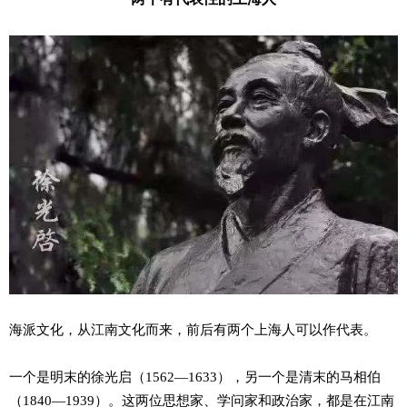
海派文化，从江南文化而来，前后有两个上海人可以作代表。
一个是明末的徐光启（1562—1633），另一个是清末的马相伯
（1840—1939）。这两位思想家、学问家和政治家，都是在江南