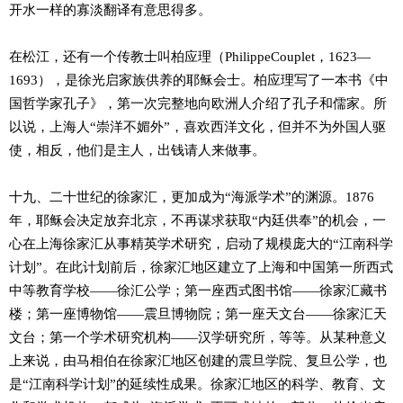
开水一样的寡淡翻译有意思得多。
在松江，还有一个传教士叫柏应理（PhilippeCouplet，1623—
1693），是徐光启家族供养的耶稣会士。柏应理写了一本书《中
国哲学家孔子》，第一次完整地向欧洲人介绍了孔子和儒家。所
以说，上海人“崇洋不媚外”，喜欢西洋文化，但并不为外国人驱
使，相反，他们是主人，出钱请人来做事。
十九、二十世纪的徐家汇，更加成为“海派学术”的渊源。1876
年，耶稣会决定放弃北京，不再谋求获取“内廷供奉”的机会，一
心在上海徐家汇从事精英学术研究，启动了规模庞大的“江南科学
计划”。在此计划前后，徐家汇地区建立了上海和中国第一所西式
中等教育学校——徐汇公学；第一座西式图书馆——徐家汇藏书
楼；第一座博物馆——震旦博物院；第一座天文台——徐家汇天
文台；第一个学术研究机构——汉学研究所，等等。从某种意义
上来说，由马相伯在徐家汇地区创建的震旦学院、复旦公学，也
是“江南科学计划”的延续性成果。徐家汇地区的科学、教育、文