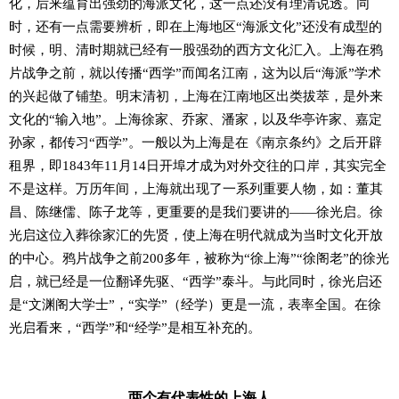
化，后来蕴育出强劲的海派文化，这一点还没有理清说透。同
时，还有一点需要辨析，即在上海地区“海派文化”还没有成型的
时候，明、清时期就已经有一股强劲的西方文化汇入。上海在鸦
片战争之前，就以传播“西学”而闻名江南，这为以后“海派”学术
的兴起做了铺垫。明末清初，上海在江南地区出类拔萃，是外来
文化的“输入地”。上海徐家、乔家、潘家，以及华亭许家、嘉定
孙家，都传习“西学”。一般以为上海是在《南京条约》之后开辟
租界，即1843年11月14日开埠才成为对外交往的口岸，其实完全
不是这样。万历年间，上海就出现了一系列重要人物，如：董其
昌、陈继儒、陈子龙等，更重要的是我们要讲的——徐光启。徐
光启这位入葬徐家汇的先贤，使上海在明代就成为当时文化开放
的中心。鸦片战争之前200多年，被称为“徐上海”“徐阁老”的徐光
启，就已经是一位翻译先驱、“西学”泰斗。与此同时，徐光启还
是“文渊阁大学士”，“实学”（经学）更是一流，表率全国。在徐
光启看来，“西学”和“经学”是相互补充的。
两个有代表性的上海人