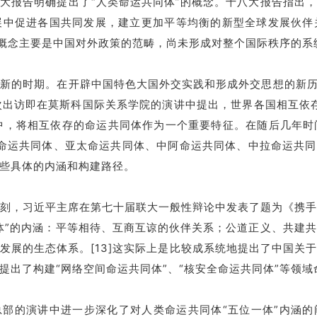
大报告明确提出了“人类命运共同体”的概念。十八大报告指出
展中促进各国共同发展，建立更加平等均衡的新型全球发展伙伴
”的概念主要是中国对外政策的范畴，尚未形成对整个国际秩序的系
新的时期。在开辟中国特色大国外交实践和形成外交思想的新历
首次出访即在莫斯科国际关系学院的演讲中提出，世界各国相互依
描述中，将相互依存的命运共同体作为一个重要特征。在随后几年
命运共同体、亚太命运共同体、中阿命运共同体、中拉命运共同体
些具体的内涵和构建路径。
要时刻，习近平主席在第七十届联大一般性辩论中发表了题为《携
体”的内涵：平等相待、互商互谅的伙伴关系；公道正义、共建
发展的生态体系。[13]这实际上是比较成系统地提出了中国关
提出了构建“网络空间命运共同体”、“核安全命运共同体”等领
总部的演讲中进一步深化了对人类命运共同体“五位一体”内涵的阐释