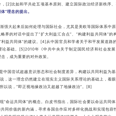
养分，[2]比如和平共处五项基本原则、建立国际政治经济新秩序
同体”理念的提出。
渐强大起来后如何处理与国际社会，尤其是美欧等国际体系中
略界的对话中提出了“扩大利益汇合点”、“构建利益共同体”的构
“利益共同体”的建议。[4]从中国官员和学者关于和平发展道路的
基础。[5]2010年《中共中央关于制定国民经济和社会发展第
理念，成为重要的对外政策。
际上是中国尝试超越意识形态和社会制度差异，构建以共同利益为
说，这一理念仍然建立在现实主义国际关系理论的基础上，着
以说，“即正视地缘政治又超越了地缘政治”。[8]
经出现“命运共同体”的概念。白皮书指出，国际社会要以命运共同
共同价值的新内涵，寻求各国合作应对多样化挑战和实现包容性