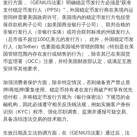
发行方面，《GENIUS法案》明确稳定币发行方必须是“获准
支付稳定币发行人（PPSI）”，外国稳定币发行商在美境内运
营同样需要美国政府许可。美国境内的稳定币发行方包括受
保存款机构子公司（如美国商业银行子公司）、联邦合格的
非银行发行人（非银行实体）或符合联邦标准的州级发行人
（总市值不超过100亿美元的发行方）。此外，外国稳定币发
行人（如Tether）也要面临美国域外管辖的限制（特别是在美
国管辖范围内存在发行或销售的行为），除非其已在美国货
币监理署（OCC）注册，并经美国财政部认定，或满足互惠
安排等其他要求。
加强消费者保护方面，除非特定情况，否则储备资产禁止质
押/再抵押/重复使用。稳定币持有者在发行商破产时享有优先
偿付权，并将稳定币发行方视为《银行保密法》下规范的金
融机构，因此必须遵守相关反洗钱法规，例如实施客户身份
识别（KYC）程序、强化尽职调查、监测并通报可疑交易、
具备冻结违法交易的技术能力。
生效日期及立法协调方面，在《GENIUS法案》通过后，法