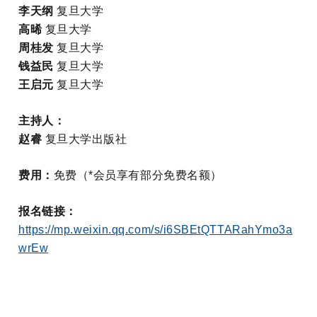
李天纲
复旦大学
高晞
复旦大学
周桂发
复旦大学
钱益民
复旦大学
王启元
复旦大学
主持人：
赵睿
复旦大学出版社
费用：
免费（*会员享有部分免费名额）
报名链接：
https://mp.weixin.qq.com/s/i6SBEtQTTARahYmo3a
wrEw