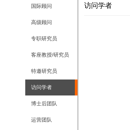
访问学者
国际顾问
高级顾问
专职研究员
客座教授/研究员
特邀研究员
访问学者
博士后团队
运营团队