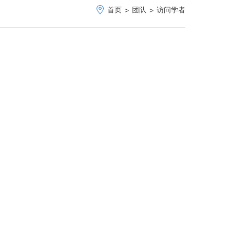
首页
团队
访问学者
>
>