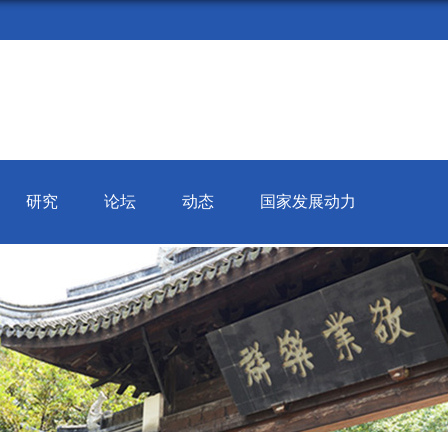
研究
论坛
动态
国家发展动力