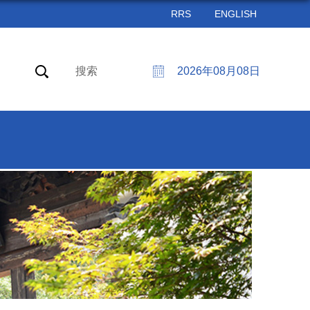
RRS
ENGLISH
搜索
2026年08月08日