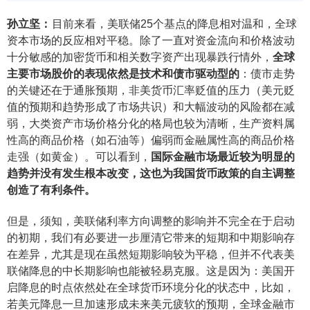
孙立坚
：
目前来看，美联储25个基点的降息相对温和，全球
资本市场的反应相对平稳。除了一直对资金流向和价格波动
十分敏感的加密货币和相关数字资产出现暴跌行情外，
全球
主要市场股价的表现依然是技术和债市驱动型的
：债市走势
的关键还在于通胀预期，非美货币汇率贬值的压力（美元贬
值的预期和趋势形成了市场共识）和大幅波动的风险都在减
弱，大类资产市场价格分化的格局也较为清晰，生产资料属
性高的商品价格（如石油等）偏弱而金融属性高的商品价格
走强（如黄金）。可以看到，
国际金融市场最近较为明显的
趋势并没有发生根本改变，这也为我国货币政策的自主调整
创造了有利条件。
但是，须知，美联储利率方向调整的影响并不完全在于启动
的初期，我们有必要进一步厘清它带来的短期和中期影响存
在差异，尤其是现在虽然短期影响较为平稳，但并不代表美
联储降息的中长期影响也能被轻易克服。这是因为：美国开
启降息的时点依然处在全球货币环境分化的状态中，比如，
若美元降息一旦加速形成未来美元疲软的预期，全球金融市