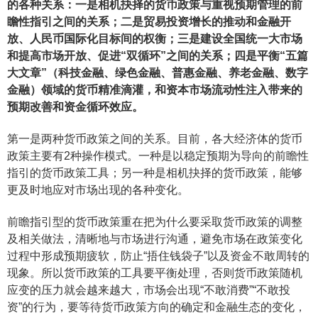
的各种关系：一是相机抉择的货币政策与重视预期管理的前
瞻性指引之间的关系；二是贸易投资增长的推动和金融开
放、人民币国际化目标间的权衡；三是建设全国统一大市场
和提高市场开放、促进“双循环”之间的关系；四是平衡“五篇
大文章”（科技金融、绿色金融、普惠金融、养老金融、数字
金融）领域的货币精准滴灌，和资本市场流动性注入带来的
预期改善和资金循环效应。
第一是两种货币政策之间的关系。目前，各大经济体的货币
政策主要有2种操作模式。一种是以稳定预期为导向的前瞻性
指引的货币政策工具；另一种是相机抉择的货币政策，能够
更及时地应对市场出现的各种变化。
前瞻指引型的货币政策重在把为什么要采取货币政策的调整
及相关做法，清晰地与市场进行沟通，避免市场在政策变化
过程中形成预期疲软，防止“捂住钱袋子”以及资金不敢周转的
现象。所以货币政策的工具要平衡处理，否则货币政策随机
应变的压力就会越来越大，市场会出现“不敢消费”“不敢投
资”的行为，要等待货币政策方向的确定和金融生态的变化，