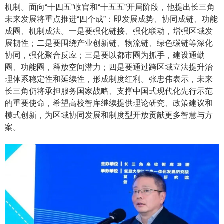
机制
。面向
“十四五”收官和“十五五”开局阶段，他提出长三角
未来发展将重点推进“四个成”：即发展成势、协同成链、功能
成圈、机制成
法
。一是要
强化链接、强化联动，增强区域发
展韧性
；二是要围绕产业
创新
链、物流链、绿色碳链等深化
协同
，强化聚合反应
；三是要
以都市圈为抓手，建设
通勤
圈
、功能圈，释放空间潜力
；四是要通过跨区域立法提升治
理体系稳定性和延续性
，形成制度红利
。张忠伟表示，未来
长三角仍将承担服务国家战略、支撑中国式现代化先行示范
的重要使命，希望高校智库继续提供理论研究、政策建议和
模式创新，为区域协同发展和制度型开放贡献更多智慧与方
案
。