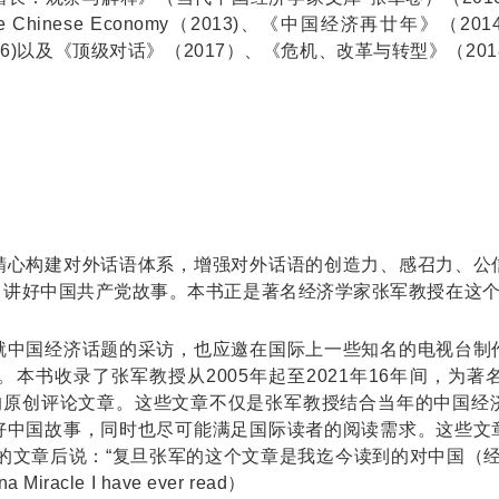
s in the Chinese Economy（2013)、《中国经济
 China（2016)以及《顶级对话》（2017）、《危机、改革与转
精心构建对外话语体系，增强对外话语的创造力、感召力、公
，讲好中国共产党故事。本书正是著名经济学家张军教授在这
就中国经济话题的采访，也应邀在国际上一些知名的电视台制
收录了张军教授从2005年起至2021年16年间，为著名的
国经济的原创评论文章。这些文章不仅是张军教授结合当年的中
好中国故事，同时也尽可能满足国际读者的阅读需求。这些文
章后说：“复旦张军的这个文章是我迄今读到的对中国（经济）奇迹真正
ina Miracle I have ever read）