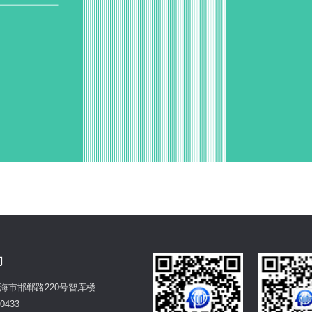
们
海市邯郸路220号智库楼
0433