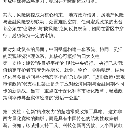
开放中保持战略定力，稳固并升级制造业根基。
其六，风险防控成为核心约束。 地方政府债务、房地产风险
与金融风险交织联动，处置难度空前。任何宏观政策的出台
都必须在“稳增长”与“防风险”之间反复权衡，如同在雷区中穿
行，必须保持一定的审慎。
面对如此复杂的局面，中国亟需构建一套系统、协同、灵活
的宏观经济治理体系。其核心可概括为四大支柱：
第一支柱：建设“多目标平衡”的现代中央银行。 央行已从“币
值稳定守护者”演变为在增长、就业、物价、金融稳定、结构
优化等多目标间寻求动态平衡的“总协调师”。“货币政策+宏观
审慎政策”双支柱框架正是为了应对经济周期与金融周期不同
步的新挑战。当前，重点在于深化利率市场化改革，畅通政
策利率传导至实体经济的“最后一公里”。
第二支柱：创新“精准发力”的超越常规政策工具箱。 这并非
西方量化宽松的翻版，而是具有中国特色的结构性政策创
新。例如，碳减排支持工具、科技创新再贷款、支小再贷款