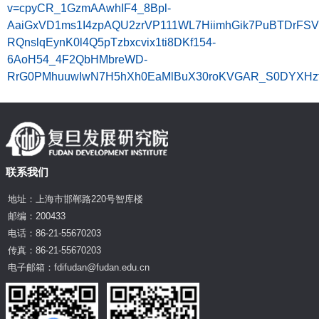
v=cpyCR_1GzmAAwhIF4_8Bpl-
AaiGxVD1ms1I4zpAQU2zrVP111WL7HiimhGik7PuBTDrFS
RQnslqEynK0l4Q5pTzbxcvix1ti8DKf154-
6AoH54_4F2QbHMbreWD-
RrG0PMhuuwIwN7H5hXh0EaMlBuX30roKVGAR_S0DYXHzfg
联系我们
地址：上海市邯郸路220号智库楼
邮编：200433
电话：86-21-55670203
传真：86-21-55670203
电子邮箱：fdifudan@fudan.edu.cn