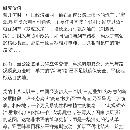
研究价值
曾几何时，中国经济如同一辆在高速公路上疾驰的汽车，“宏
观调控”扮演着司机角色，主要任务直接而鲜明：经济过热时
就踩刹车（紧缩政策），增长乏力时就踩油门（刺激政
策）。财政与货币政策，如同油门与刹车踏板，构成了驾驶
的核心装置。那是一段目标相对单纯、工具相对集中的“赶
路”岁月。
然而，当公路逐渐变得立体交错、车流愈加复杂、天气与路
况瞬息万变时，单纯的“踩”与“松”已不足以确保安全、平稳地
抵达目的地。
党的十八大以来，中国经济步入一个以“三期叠加”为标志的新
发展阶段，增长态势从“高速”换挡至“中高速”乃至呈现“L形”筑
底。相应地，一个更具系统性和根植性的概念——“宏观经济
治理”取代了相对单一的“宏观调控”，被写入了国家顶层设计
的蓝图。这绝非术语的简单更新，而是一场深刻的范式革
命。它意味着目标从平抑短期波动，扩展至优化结构、防控