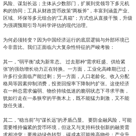
风险、谋划长远；主体从少数部门，扩展到党领导下多元机
构的协同；工具从财政货币政策“两板斧”，丰富到涵盖产业、
区域、环保等多元组合的“工具箱”；方式也从直接干预，升级
为强调预期引导与科学评估的现代治理。
为何必须转变？因为中国经济运行的底层逻辑与外部环境已
今非昔比。我们正面临六大复杂性特征的严峻考验：
其一，“弱平衡”成为新常态。 过去那种“需求旺盛、供给紧
张”的强劲增长动力正在转换。一方面，工业化高峰期已过，
许多行业面临产能过剩；另一方面，人口老龄化、收入分配
格局等因素抑制消费，投资回报率下降制约扩张。这使经济
在一种总需求偏弱、物价持续低迷的脆弱状态下寻求平衡，
犹如行走在一条狭窄的平衡木上，既不能猛力刺激，又不能
放任失速。
其二，“稳当前”与“谋长远”的矛盾凸显。 要防金融风险，可能
需要维持偏紧的货币环境，但这又与支持科技创新的融资需
求相冲突；要推动绿色转型，碳成本可能推高物价；产业升