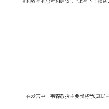
度和效率的思考和建议
”
、
“
上与下：损益
在发言中，韦森教授主要就将
“
预算民