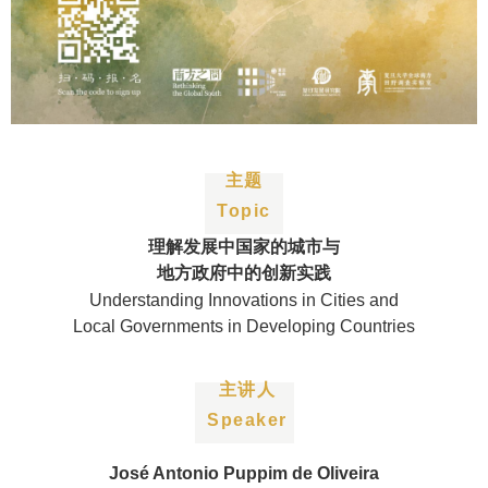
主题
Topic
理解发展中国家的城市与
地方政府中的创新实践
Understanding Innovations in Cities and
Local Governments in Developing Countries
主讲人
Speaker
José Antonio Puppim de Oliveira