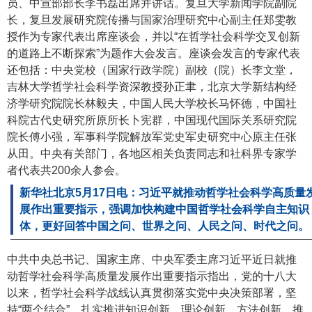
员、中宣部部长李书磊出席并讲话。复旦大学新闻学院副院
长，复旦发展研究院传播与国家治理研究中心副主任郑雯教
授作为专家代表出席座谈会，并以“在哲学社会科学交叉创新
的道路上不断探索”为题作大会发言。座谈会发言的专家代表
还包括：中央党校（国家行政学院）副校（院）长李文堂，
吉林大学哲学社会科学资深教授孙正聿，北京大学新结构经
济学研究院院长林毅夫，中国人民大学校长马怀德，中国社
科院古代史研究所原所长卜宪群，中国现代国际关系研究院
院长傅小强，军事科学院解放军党史军史研究中心原主任张
从田。中央有关部门，各地区相关负责同志和社科界专家学
者代表共200余人参会。
新华社北京5月17日电：习近平就推动哲学社会科学高质量
展作出重要指示，强调加快构建中国哲学社会科学自主知识
体，更好回答中国之问、世界之问、人民之问、时代之问。
中共中央总书记、国家主席、中央军委主席习近平近日就推
动哲学社会科学高质量发展作出重要指示指出，党的十八大
以来，哲学社会科学战线认真贯彻落实党中央决策部署，坚
持“两个结合”，扎实推进知识创新、理论创新、方法创新，推