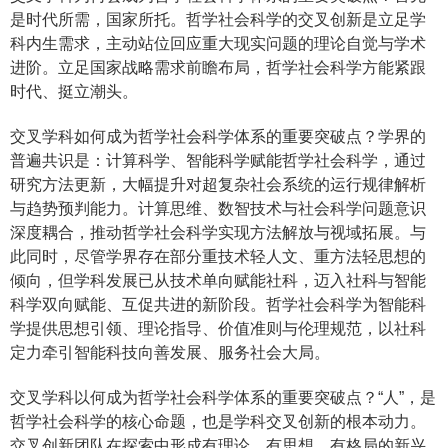
是时代所需，国家所托。哲学社会科学的交叉创新是立足学
科内生需求，主动站位回应重大现实问题的理论自觉与学术
进阶。立足国家战略需求前瞻布局，哲学社会科学方能紧跟
时代、挺立潮头。
交叉学科如何成为哲学社会科学体系的重要突破点？学界的
普遍共识是：计算科学、智能科学赋能哲学社会科学，通过
研究方法更新，大幅提升对超复杂社会系统的运行规律解析
与趋势预判能力。计算思维、数智技术与社会科学问题意识
深度耦合，推动哲学社会科学实现方法解放与视域拓展。与
此同时，尽管学界存在部分重技术轻人文、重方法轻思想的
倾向，但学科发展已从技术单向赋能社科，迈入社科与智能
科学双向赋能、互促共进的新阶段。哲学社会科学为智能科
学提供思想引领、理论指导、价值准则与伦理规范，以社科
定力牵引智能科技向善发展、服务社会大局。
交叉学科以何成为哲学社会科学体系的重要突破点？“人”，是
哲学社会科学的核心命题，也是学科交叉创新的根本动力。
交叉创新团队在探索中形成有理论、有思想、有格局的新兴