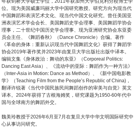
年获剑桥大学硕士学位，2011年获加州大学伯克利分校博士学
位。现为美国威廉玛丽大学中国研究教授。研究方向为现当代
中国舞蹈和表演艺术文化、现当代中国文化研究。曾任美国亚
洲表演艺术学会会长、美国舞蹈史学会理事、美国舞蹈学协会
理事，二十世纪中国历史学会理事、现为亚洲研究协会东亚委
员会主任、《舞蹈春秋》（Dance Chronicle）合编。著作
《革命的身体：重新认识现当代中国舞蹈文化》获得了舞蹈学
协会2019年著作奖并2023年由复旦大学出版社出版中译本。
编辑文集《身体政治：舞动的东亚》（Corporeal Politics:
Dancing East Asia）、《流动中的亚际：舞蹈作为一种方法》
（Inter-Asia in Motion: Dance as Method）、《新中国电影教
学》（Teaching Film from the People’s Republic of China)，
翻译许锐著《当代中国民族民间舞蹈创作的审美与自觉》英文
译本。2024年获得了古根海姆奖，研究课题为1950-60年代中
国与全球南方的舞蹈外交。
魏美玲教授于2026年6月至7月在复旦大学中华文明国际研究中
心从事访问研究。