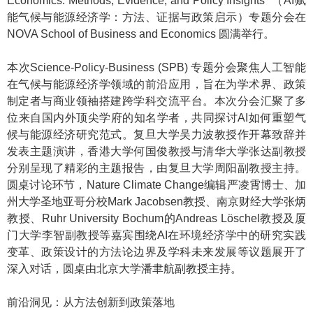
Economics: Methods, Evidence, and Policy Insights” （AI赋
能气候与能源经济学：方法、证据与政策启示）专题分会在
NOVA School of Business and Economics 圆满举行。
本次Science-Policy-Business (SPB) 专题分会聚焦人工智能
在气候与能源经济学领域的前沿应用，旨在为学术界、政策
制定者与商业领袖搭建跨学科交流平台。本次分会汇聚了多
位来自国内外顶尖学府的知名学者，共同探讨AI如何重塑气
候与能源经济研究范式。复旦大学吴力波教授作开幕致辞并
发表主题演讲，香港大学何国俊教授与清华大学张达副教授
分别呈现了精彩的主题报告，由复旦大学周阳副教授主持。
圆桌讨论环节，Nature Climate Change编辑严凌霄博士、加
州大学圣地亚哥分校Mark Jacobsen教授、南京财经大学张炳
教授、Ruhr University Bochum的Andreas Löschel教授及厦
门大学李智副教授等嘉宾围绕AI在环境经济学中的研究实践
变革、政策设计的方法论边界及学科未来发展等议题展开了
深入对话，圆桌由北京大学潘聿航副教授主持。
前沿洞见：从方法创新到政策落地