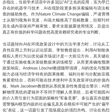
步指出，当前学术话语中许多冠以“AI”之名的应用，实为早已
存在的机器学习技术，AI在现阶段更多扮演着编辑与语法检
查的辅助角色。作为Nature Climate Change编辑，严凌霄博
士从期刊视角补充道，AI虽大幅推高了投稿数量，但期刊对
其生成内容保持严格审慎，要求全面披露使用情况，且提出
真正有价值的科学问题依然高度依赖研究者的专业判断。
当话题转向AI在环境政策设计中的方法学潜力时，讨论从工
具性应用上升到认识论层面。李智教授提出，利用AI智能体
模拟人类行为以优化碳市场设计是一大前沿方向，其关键在
于通过实验收集决策链数据来训练模型，从而更准确地预测
政策响应。Andreas Löschel教授随即强调，AI的优化与预测
能力必须与经济学特有的因果推断、福利分析与分配效应视
角紧密结合，否则可能在技术便利中丢失政策评估的价值内
核。Mark Jacobsen教授则从系统复杂性角度提出警示：AI理
解物理系统的逻辑并不等同于理解人类系统，后者可能因AI
的介入而引发行为层面的策略性“军备竞赛”。多位嘉宾亦提醒
需警惕AI模型内嵌的社会偏见及其在模拟中可能产生的“扁平
化”表征，这一话题引发了现场观众的强烈共鸣。讨论在热烈