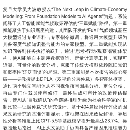
复旦大学吴力波教授以“The Next Leap in Climate-Economy
Modeling: From Foundation Models to AI Agents”为题，系统
阐释了人工智能赋能气候政策评估的“三重赋能”路径。第一重
赋能聚焦于知识底座构建，其团队开发的“FuXi”气候领域基座
大模型通过专业语料与专家指令微调，将通用大模型升级为
具备深度气候知识整合能力的专家模型。第二重赋能实现从
知识问答到任务执行的跃升，通过“思考-行动-观察”智能体架
构，使AI能够自主调用数据查询、定量计算等工具，实现可
追溯、可量化的政策分析，克服了传统大模型依赖陈旧知识
和概率性“泛泛而谈”的局限。第三重赋能是本次报告的核心突
破——吴教授提出DPLA（双视角分层仲裁）多智能体框架，
通过两个独立智能体从不同视角撰写因果分析、定位分歧，
再由专门仲裁员评审修订，最终生成可审计的政策评估报
告，使AI从“自我确认”的单链路推理升级为社会科学家的“机
制比较—证据仲裁”式研究设计。基于404篇经同行评议的因
果政策研究的基准评测显示，该框架在因果效应解读、异质
性分析等维度上比GPT-5.5等基线模型提升最高达23.7%。吴
教授最后指出，AI正从政策助手迈向具备严谨因果推理能力