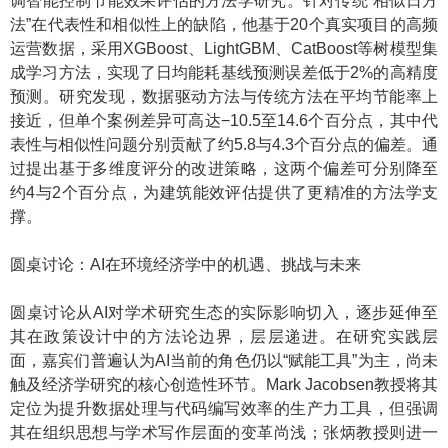
调智能控制节能效果评估的方法学研究。针对传统“相似日方
法”在代表性和相似性上的缺陷，他基于20个真实项目的高频
运营数据，采用XGBoost、LightGBM、CatBoost等树模型集
成学习方法，实现了日均能耗基线预测误差低于2%的高精度
预测。研究发现，数据驱动方法与传统方法在平均节能率上
接近，但单个案例差异可高达−10.5至14.6个百分点，其中代
表性与相似性问题分别贡献了约5.8与4.3个百分点的偏差。通
过提出基于多维度评分的改进策略，这两个偏差可分别降至
约4与2个百分点，为建筑能效评估提供了更精准的方法学支
撑。
圆桌讨论：AI在环境经济学中的机遇、挑战与未来
圆桌讨论从AI对学术研究生态的实际影响切入，逐步延伸至
其在政策设计中的方法论边界，层层递进。在研究实践层
面，嘉宾们普遍认为AI当前的角色仍以“赋能工具”为主，尚未
触及经济学研究的核心创造性环节。Mark Jacobsen教授将其
定位为提升数据处理与代码编写效率的生产力工具，但强调
其在组织思想与学术写作层面的变革尚浅；张炳教授则进一