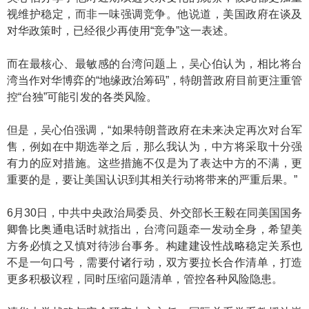
视维护稳定，而非一味强调竞争。他说道，美国政府在谈及
对华政策时，已经很少再使用“竞争”这一表述。
而在最核心、最敏感的台湾问题上，吴心伯认为，相比将台
湾当作对华博弈的“地缘政治筹码”，特朗普政府目前更注重管
控“台独”可能引发的各类风险。
但是，吴心伯强调，“如果特朗普政府在未来决定再次对台军
售，例如在中期选举之后，那么我认为，中方将采取十分强
有力的应对措施。这些措施不仅是为了表达中方的不满，更
重要的是，要让美国认识到其相关行动将带来的严重后果。”
6月30日，中共中央政治局委员、外交部长王毅在同美国国务
卿鲁比奥通电话时就指出，台湾问题牵一发动全身，希望美
方务必慎之又慎对待涉台事务。构建建设性战略稳定关系也
不是一句口号，需要付诸行动，双方要拉长合作清单，打造
更多积极议程，同时压缩问题清单，管控各种风险隐患。