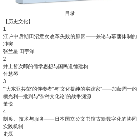
目录
【历史文化】
1
江户中后期田沼意次改革失败的原因——兼论与幕藩体制的
冲突
张兰星 田宇洋
2
井上哲次郎的儒学思想与国民道德建构
付慧琴
3
“‘大东亚共荣’的伴奏者”与“文化提纯的实践家”——加藤周一的
横光利一批判与“杂种文化论”的战争渊源
董悦
4
制度、技术与服务——日本国立公文书馆古籍数字化的协同
实践机制
史磊