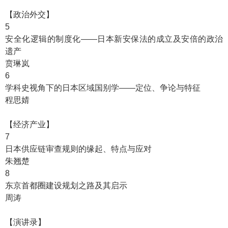
【政治外交】
5
安全化逻辑的制度化——日本新安保法的成立及安倍的政治
遗产
贲琳岚
6
学科史视角下的日本区域国别学——定位、争论与特征
程思婧
【经济产业】
7
日本供应链审查规则的缘起、特点与应对
朱翘楚
8
东京首都圈建设规划之路及其启示
周涛
【演讲录】