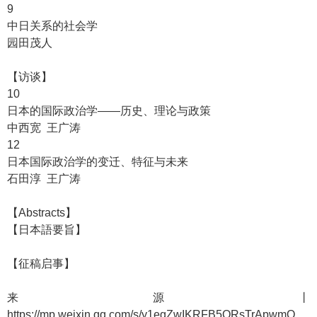
9
中日关系的社会学
园田茂人
【访谈】
10
日本的国际政治学——历史、理论与政策
中西宽 王广涛
12
日本国际政治学的变迁、特征与未来
石田淳 王广涛
【Abstracts】
【日本語要旨】
【征稿启事】
来源丨
https://mp.weixin.qq.com/s/y1egZwIKRFB5ORsTrApwmQ