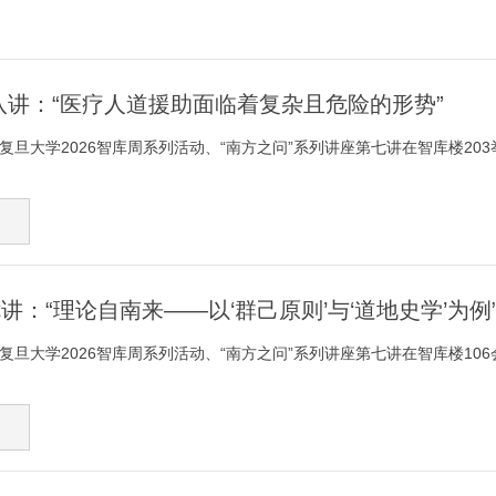
第八讲：“医疗人道援助面临着复杂且危险的形势”
，复旦大学2026智库周系列活动、“南方之问”系列讲座第七讲在智库楼203
七讲：“理论自南来——以‘群己原则’与‘道地史学’为例
，复旦大学2026智库周系列活动、“南方之问”系列讲座第七讲在智库楼106