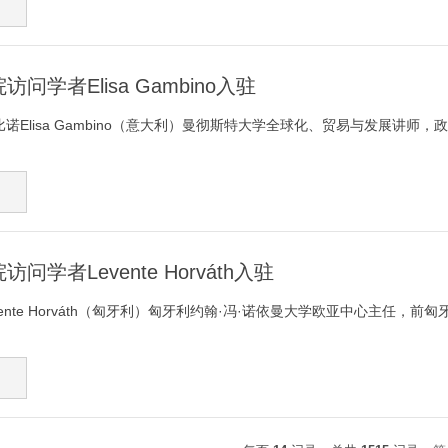
问学者Elisa Gambino入驻
比诺Elisa Gambino（意大利）曼彻斯特大学全球化、贸易与发展讲师，
学者Levente Horváth入驻
ente Horváth（匈牙利）匈牙利约翰·冯·诺依曼大学欧亚中心主任，前匈牙利驻上