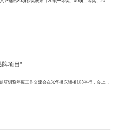
选出80项获奖成果（20项一等奖、40项二等奖、20...
品牌项目”
专题培训暨年度工作交流会在光华楼东辅楼103举行，会上...