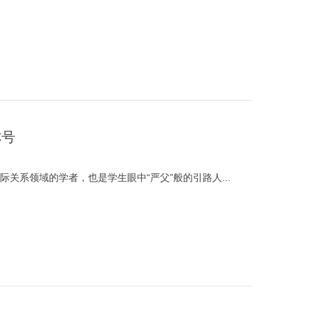
称号
关系领域的学者，也是学生眼中“严父”般的引路人...