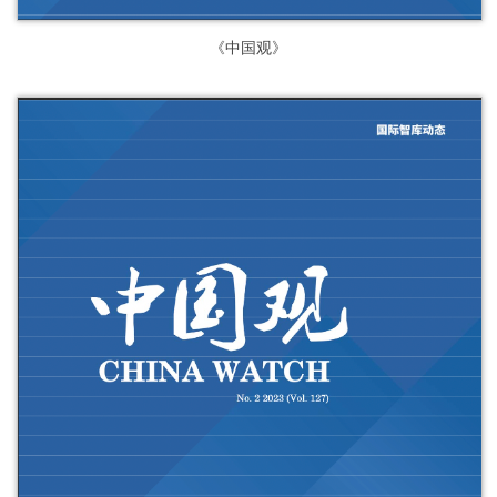
《中国观》