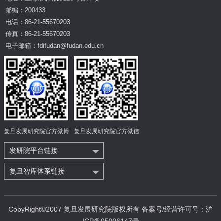
邮编：200433
电话：86-21-55670203
传真：86-21-55670203
电子邮箱：fdifudan@fudan.edu.cn
复旦发展研究院官方微博
复旦发展研究院官方微信
发研院平台链接
复旦智库体系链接
CopyRight©2007 复旦发展研究院版权所有 备案号/经营许可号：沪
ICP备05006147号