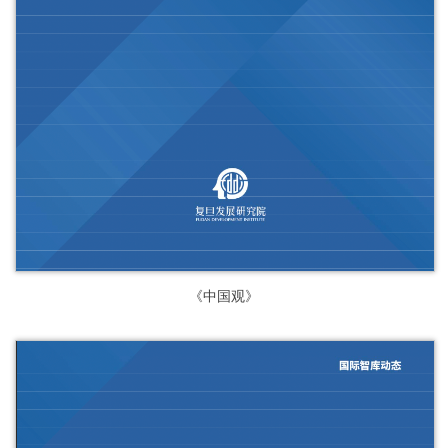
《中国观》