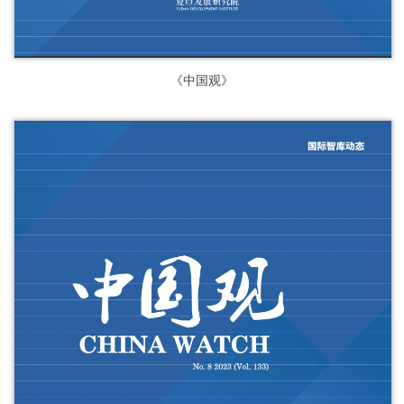
《中国观》