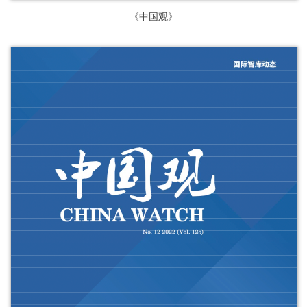
《中国观》